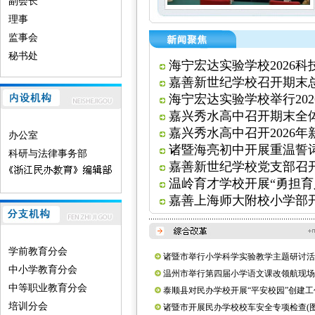
副会长
理事
监事会
秘书处
海宁宏达实验学校2026科
嘉善新世纪学校召开期末总
海宁宏达实验学校举行202
嘉兴秀水高中召开期末全体
嘉兴秀水高中召开2026年
办公室
诸暨海亮初中开展重温誓词
科研与法律事务部
嘉善新世纪学校党支部召开
温岭育才学校开展“勇担育
嘉善上海师大附校小学部开展
学前教育分会
诸暨市举行小学科学实验教学主题研讨活
中小学教育分会
(图)
温州市举行第四届小学语文课改领航现场
中等职业教育分会
(图)
泰顺县对民办学校开展“平安校园”创建工
培训分会
核(图)
诸暨市开展民办学校校车安全专项检查(图