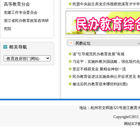
高等教育分会
民盟中央副主席龙庄伟视察慈溪育才中学(
党建工作专业委员会
浙江省民办教育政策咨询研
究院
读“引导规范民办教育发展”有感
习近平：实施科教兴国战略，强化现代化
设人才支撑
坚定不移跟党走 聚精会神创一流
民办教育促进法实施条例公开征求意见 
大看点
修法后民办教育迎来哪些利好(图)
地址：杭州市文晖路321号浙江教育大厦4楼 电
Copyright©2011
网站IC