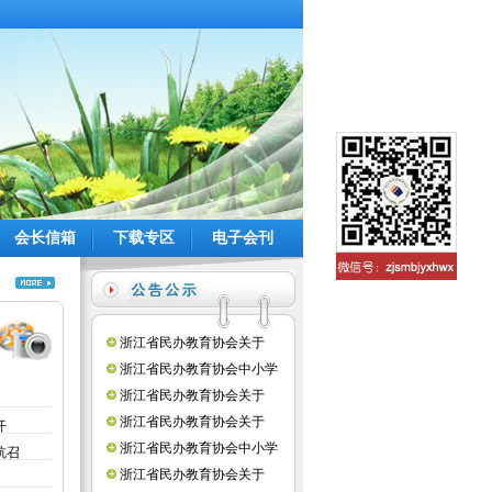
会长信箱
下载专区
电子会刊
浙江省民办教育协会关于
2025年立项课题结题鉴定结果
浙江省民办教育协会中小学
公布(图)
教育分会关于召开会长会议的
浙江省民办教育协会关于
通知(图)
2026 年协会研究课题立项的通
浙江省民办教育协会关于
开
知(图)
2025 年协会立项课题优秀成果
浙江省民办教育协会中小学
杭召
评审结果公示的通知(图)
教育分会关于召开第十四次宣
浙江省民办教育协会关于