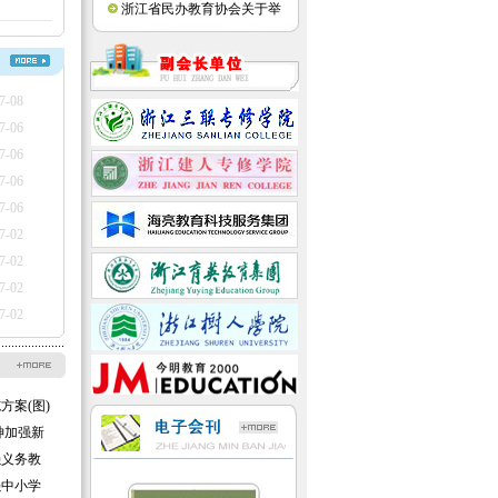
传工作会议的通知(图)
2025年度课题结题、优秀成果
浙江省民办教育协会关于举
评选和2026年度课题申报的通
办中小学骨干教师AI教育教学
知
专题培训的通知(图)
7-08
7-06
7-06
7-06
7-06
7-02
7-02
7-02
7-02
方案(图)
神加强新
见
强义务教
强中小学