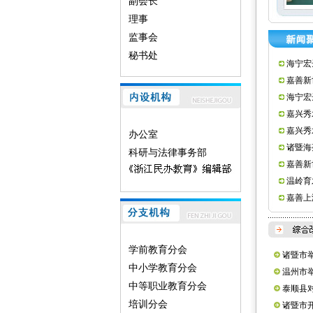
副会长
理事
监事会
秘书处
海宁宏
嘉善新
海宁宏
嘉兴秀
嘉兴秀
办公室
诸暨海
科研与法律事务部
嘉善新
温岭育
嘉善上
学前教育分会
诸暨市
中小学教育分会
(图)
温州市
中等职业教育分会
(图)
泰顺县
培训分会
核(图)
诸暨市