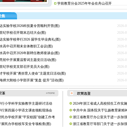
学前教育分会2025年年会在舟山召开
达实验学校2026科技夏令营顺利开营(图)
2026-0
世纪学校召开期末总结大会(图)
2026-0
达实验学校举行2026 届学生毕业典礼(图)
2026-0
水高中召开期末全体教职工会议(图)
2026-0
水高中召开2026年新聘任教师座谈会(图)
2026-0
亮初中开展重温誓词主题党日活动(图)
2026-0
世纪学校党支部召开党员大会(图)
2026-0
才学校开展“勇担育人使命”主题党日活动(图)
2026-0
海师大附校小学部开展“复盘·提升”活动(图)
2026-0
举行小学科学实验教学主题研讨活动
2024年浙江省成人高校招生工作实施
举行第四届小学语文课改领航现场会
中共中央 国务院关于弘扬教育家精
对民办学校开展“平安校园”创建工作考
时代高素质专业化教师队伍建设的意
浙江省教育厅办公室关于进一步加
开展民办学校校车安全专项检查(图)
育阶段考试评价管理的通知
浙江省教育厅等部门关于进一步加