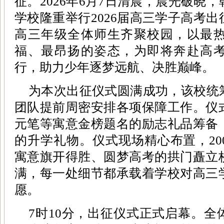
征。2026年6月7日清晨，晨光破晓
学校隆重举行2026届高三学子高考
高三年级全体师生齐聚校园，以最
福、最昂扬的姿态，为即将奔赴高
行，助力少年逐梦远航、决胜巅峰。
为本次出征仪式圆满成功，该校统
团队提前周密安排各项保障工作。仪
元笔等寓意金榜题名的励志礼品筹备
的升学礼物。仪式现场精心布置，20
寓意旗开得胜、圆梦高考的拱门矗立
满，每一处细节都承载着学校对高三
愿。
7时10分，出征仪式正式启幕。