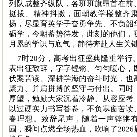
列队成整齐纵队，各班班旗昂首在前
挺拔、精神抖擞，面朝教学楼整齐
扬，尽显育英学子奋勇争先、不负韶
砺学，今朝蓄势待发，此刻的他们，
月累的学识与底气，静待奔赴人生关
7时20分，高考出征盛典隆重举
表出征致辞，字字铿锵、句句暖心，
伏案苦读、深耕学海的奋斗时光，也
聚力、并肩拼搏的坚守与付出。同时
厚望，勉励大家沉着冷静、从容应考
以过硬实力书写答卷，不负寒窗苦读
春理想。致辞尾声，随着一声铿锵有
园，瞬间点燃全场热血，吹响了202