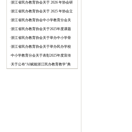
于召开会长会议的通知(图)
·
浙江省民办教育协会关于 2026 年协会研
究课题立项的通知(图)
·
浙江省民办教育协会关于 2025 年协会立
项课题优秀成果评审结果公示的通知(图)
·
浙江省民办教育协会中小学教育分会关
于召开第十四次宣传工作会议的通知(图)
·
浙江省民办教育协会关于2025年度课题
结题、优秀成果评选和2026年度课题申报
·
浙江省民办教育协会关于举办中小学骨
的通知
干教师AI教育教学专题培训的通知(图)
·
浙江省民办教育协会关于举办民办学校
特色办学经验交流会暨案例汇编征集的通
·
中小学教育分会关于表彰2025年度宣传
知(图)
工作先进学校优秀通讯员的通知(图)
·
关于公布“AI赋能浙江民办教育教学”典
型案例入选名单的通知(图)