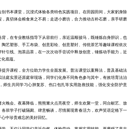
告别书本课堂，沉浸式体验各类特色实践项目。在田园田间，大家躬身除
程，真切体会粮食来之不易；走进小磨坊，合力推动古朴石磨，亲手研磨
马背，在专业教练指导下从容前行，亲近温顺骏马，既锤炼自身胆识，也
、陶艺塑形、手工布袋、创意彩绘、创意塑封、传统茶艺等趣味课程依次
穿针引线、泡茶品茶，在一次次动手尝试中释放创意，锤炼动手能力，近
文化底蕴。
养提升课程，全方位助力学生全面发展。普法课堂以案释法，普及基础法
拟法庭实景还原庭审现场，同学们化身不同角色参与其中，有效培育法治
，师生共同学习心肺复苏、伤口包扎等实用急救技能，强化安全防护意
篝火晚会。夜幕降临，熊熊篝火点亮夜空，师生欢聚一堂，同台献艺、放
，各班学子打破隔阂、肆意畅谈，尽情展现青春活力，欢声笑语定格下一
子心中珍贵难忘的美好回忆。
研学，不仅让同学们亲近自然、体验劳动、掌握实用技能，更磨砺了意志