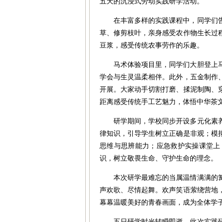
五天的沉浸式劳动实践研学活动。
在丰富多样的实践课程中，同学们
草、修剪枝叶，亲身感受农作物生长过
豆浆，感受传统农事劳作的乐趣。
马术体验项目里，同学们大胆登上
学会与生灵温柔相伴。此外，五金制作
开展。大家动手切割打磨、揉泥制陶、
距离感受传统手工艺魅力，体悟中华茶
研学期间，学校同步开设多元化素
律知识，引导学生树立正确是非观；模
思维与思辨能力；应急救护实操课堂上
识，树立敬畏生命、守护生命的理念。
本次研学最难忘的当属温情满满的
声欢歌、尽情起舞。欢声笑语萦绕营地
幕幕温暖美好的青春画面，成为全体学
五日研学时光转瞬即逝。此次实践