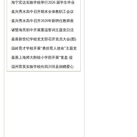
·
海宁宏达实验学校举行2026 届学生毕业
典礼(图)
·
嘉兴秀水高中召开期末全体教职工会议
(图)
·
嘉兴秀水高中召开2026年新聘任教师座
谈会(图)
·
诸暨海亮初中开展重温誓词主题党日活
动(图)
·
嘉善新世纪学校党支部召开党员大会(图)
·
温岭育才学校开展“勇担育人使命”主题党
日活动(图)
·
嘉善上海师大附校小学部开展“复盘·提
升”活动(图)
·
温州育英实验学校向四川珙县捐赠爱心
图书(图)