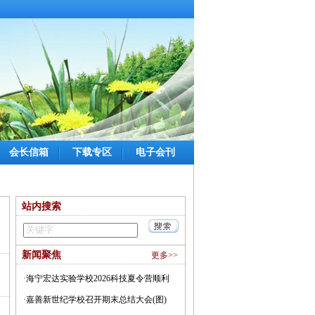
会长信箱
下载专区
电子会刊
站内搜索
新闻聚焦
更多>>
·
海宁宏达实验学校2026科技夏令营顺利
〗
开营(图)
·
嘉善新世纪学校召开期末总结大会(图)