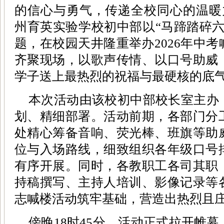
的信心与勇气，传递全校同心的温暖力
州育英实验学校初中部以“马蹄踏碎六
题，在校园天井隆重举办2026年中
齐聚现场，以歌声传情、以口号助威
学子送上最热烈的祝福与最硬核的底
本次活动由该校初中部校长室主办
划、精细部署。活动前期，各部门分
处精心筹备音响、荧光棒、班旗等助
位与入场路线，细致组织各年级口号
有序开展。同时，各教职工各司其职
持稿撰写、主持人培训、影像记录等
志喊楼活动筑牢基础，营造出热烈且
傍晚18时45分，活动正式拉开帷