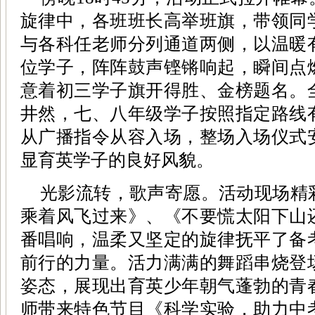
旋律中，各班班长高举班旗，带领同
与各科任老师分列通道两侧，以温暖
位学子，阵阵鼓声铿锵响起，瞬间点
意着初三学子旗开得胜、金榜题名。
井然，七、八年级学子按照指定路线
从广播指令从容入场，整场入场仪式
显育英学子的良好风貌。
光影流转，歌声寄愿。活动现场精
乘着风飞过来》、《不要慌太阳下山
番唱响，温柔又坚定的旋律抚平了备
前行的力量。活力满满的舞蹈串烧登
姿态，展现出育英少年朝气蓬勃的青
师带来特色节目《科学实验，助力中