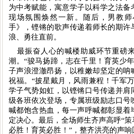
为中考赋能，寓意学子以科学之法备
现场氛围焕然一新。随后，男教师
手》，铿锵的歌声传递着师长的期许
浪、勇往直前。
最振奋人心的喊楼助威环节重磅
潮。“骏马扬蹄，志在千里！育英少年
子声浪澄澈昂扬，以稚嫩却坚定的呐
祝福。“披星戴月，风雨兼程！千军万
学子气势如虹，以铿锵口号传递并肩
级各班依次登场，专属班级励志口号
喊都饱含热血，每一声呼喊都彰显着
定决心。最后，全场师生齐声高呼“策
必胜！育英必胜！”，整齐洪亮的声响